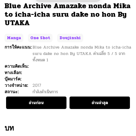
Blue Archive Amazake nonda Mika
to icha-icha suru dake no hon By
UTAKA
Manga
One Shot
Doujinshi
การให้คะแนน:
Blue Archive Amazake nonda Mika to icha-icha
suru dake no hon By UTAKA
ค่าเฉลี่ย
5
/
5
จาก
ทั้งหมด
1
ความคิดเห็น:
ทางเลือก:
บุ๊คมาร์ค:
วางจำหน่าย:
2017
สถานะ:
กำลังดำเนินการ
อ่านก่อน
อ่านล่าสุด
บท