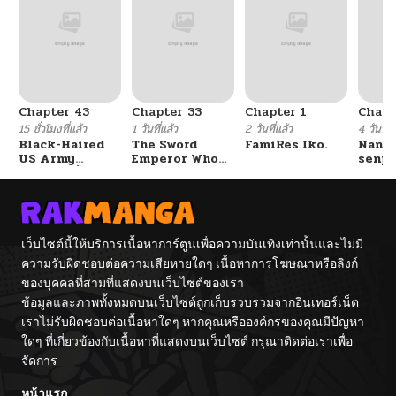
ตอนที่ 98
07/17/2025
ตอนที่ 97
07/17/2025
Chapter 43
Chapter 33
Chapter 1
Chapt
ตอนที่ 96
07/17/2025
15 ชั่วโมงที่แล้ว
1 วันที่แล้ว
2 วันที่แล้ว
4 วันที่แ
Black-Haired
The Sword
FamiRes Iko.
Nanaf
US Army
Emperor Who
senpa
ตอนที่ 95
07/17/2025
General ย้อนเวลา
Surpasses His
Tetsu
มาเป็นจอมพลสหรัฐ
Previous Life
จักรพรรดิเทพดาบ
ผงาดเหนือชาติภพ
ตอนที่ 94
07/17/2025
เว็บไซต์นี้ให้บริการเนื้อหาการ์ตูนเพื่อความบันเทิงเท่านั้นและไม่มี
ความรับผิดชอบต่อความเสียหายใดๆ เนื้อหาการโฆษณาหรือลิงก์
ตอนที่ 93
07/17/2025
ของบุคคลที่สามที่แสดงบนเว็บไซต์ของเรา
ข้อมูลและภาพทั้งหมดบนเว็บไซต์ถูกเก็บรวบรวมจากอินเทอร์เน็ต
ตอนที่ 92
07/17/2025
เราไม่รับผิดชอบต่อเนื้อหาใดๆ หากคุณหรือองค์กรของคุณมีปัญหา
ใดๆ ที่เกี่ยวข้องกับเนื้อหาที่แสดงบนเว็บไซต์ กรุณาติดต่อเราเพื่อ
จัดการ
ตอนที่ 91
07/17/2025
หน้าแรก