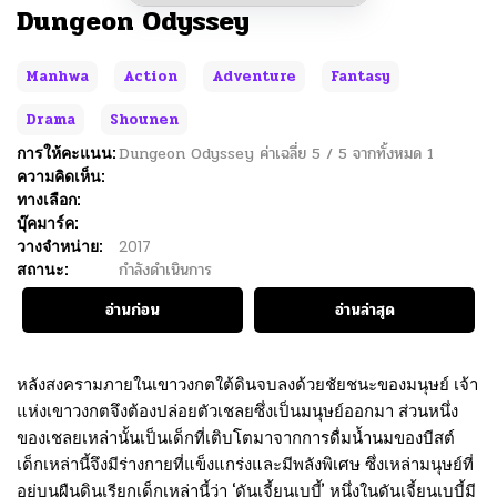
Dungeon Odyssey
Manhwa
Action
Adventure
Fantasy
Drama
Shounen
การให้คะแนน:
Dungeon Odyssey
ค่าเฉลี่ย
5
/
5
จากทั้งหมด
1
ความคิดเห็น:
ทางเลือก:
บุ๊คมาร์ค:
วางจำหน่าย:
2017
สถานะ:
กำลังดำเนินการ
อ่านก่อน
อ่านล่าสุด
หลังสงครามภายในเขาวงกตใต้ดินจบลงด้วยชัยชนะของมนุษย์ เจ้า
แห่งเขาวงกตจึงต้องปล่อยตัวเชลยซึ่งเป็นมนุษย์ออกมา ส่วนหนึ่ง
ของเชลยเหล่านั้นเป็นเด็กที่เติบโตมาจากการดื่มน้ำนมของบีสต์
เด็กเหล่านี้จึงมีร่างกายที่แข็งแกร่งและมีพลังพิเศษ ซึ่งเหล่ามนุษย์ที่
อยู่บนผืนดินเรียกเด็กเหล่านี้ว่า ‘ดันเจี้ยนเบบี้’ หนึ่งในดันเจี้ยนเบบี้มี