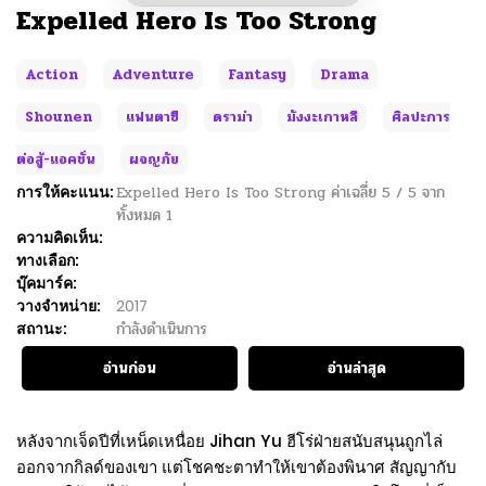
Expelled Hero Is Too Strong
Action
Adventure
Fantasy
Drama
Shounen
แฟนตาซี
ดราม่า
มังงะเกาหลี
ศิลปะการ
ต่อสู้-แอคชั่น
ผจญภัย
การให้คะแนน:
Expelled Hero Is Too Strong
ค่าเฉลี่ย
5
/
5
จาก
ทั้งหมด
1
ความคิดเห็น:
ทางเลือก:
บุ๊คมาร์ค:
วางจำหน่าย:
2017
สถานะ:
กำลังดำเนินการ
อ่านก่อน
อ่านล่าสุด
หลังจากเจ็ดปีที่เหน็ดเหนื่อย Jihan Yu ฮีโร่ฝ่ายสนับสนุนถูกไล่
ออกจากกิลด์ของเขา แต่โชคชะตาทำให้เขาต้องพินาศ สัญญากับ