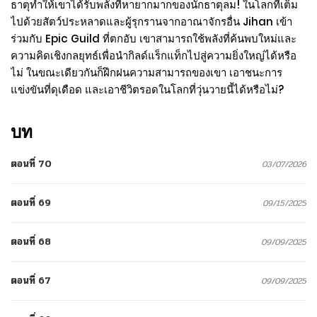
ธาตุทำให้เขาได้รับพลังที่หายากมากของนักธาตุลม! ในโลกที่เต็ม
ไปด้วยสัตว์ประหลาดและผู้รุกรานจากอาณาจักรอื่น Jihan เข้า
ร่วมกับ Epic Guild ที่ตกอับ เขาสามารถใช้พลังที่ค้นพบใหม่และ
ความคิดเชิงกลยุทธ์เพื่อนำกิลด์แร็กแท็กไปสู่ความยิ่งใหญ่ได้หรือ
ไม่ ในขณะเดียวกันก็ฝึกฝนความสามารถของเขา เอาชนะการ
แข่งขันที่ดุเดือด และเอาชีวิตรอดในโลกที่วุ่นวายนี้ได้หรือไม่?
บท
ตอนที่ 70
03/07/2026
ตอนที่ 69
09/15/2025
ตอนที่ 68
09/09/2025
ตอนที่ 67
09/09/2025