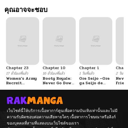
คุณอาจจะชอบ
Chapter 23
Chapter 10
Chapter 1
Chapt
17 ชั่วโมงที่แล้ว
16 ชั่วโมงที่แล้ว
1 วันที่แล้ว
2 วันที่แ
Women’s Army
Booty Royale:
Ore Seijo ~Ore
Never
Recruit
Never Go Down
ga Seijo de
Frien
Training
Without A
Omae Akuyaku
Center
Fight!
Reijou Saikyou
Tag Otome
Game Kanzen
Kouryaku
Itashimasu wa~
เว็บไซต์นี้ให้บริการเนื้อหาการ์ตูนเพื่อความบันเทิงเท่านั้นและไม่มี
ความรับผิดชอบต่อความเสียหายใดๆ เนื้อหาการโฆษณาหรือลิงก์
ของบุคคลที่สามที่แสดงบนเว็บไซต์ของเรา