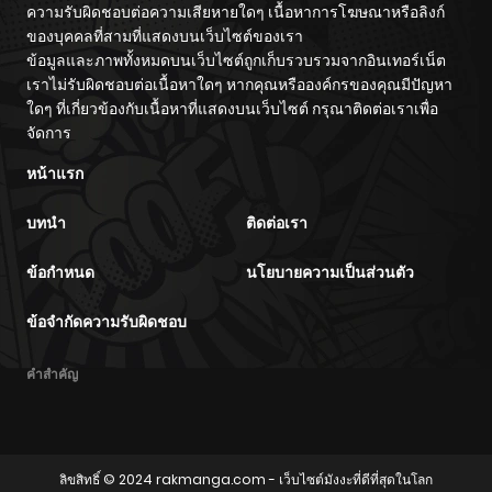
ความรับผิดชอบต่อความเสียหายใดๆ เนื้อหาการโฆษณาหรือลิงก์
ตอนที่ 25
04/25/2025
ของบุคคลที่สามที่แสดงบนเว็บไซต์ของเรา
ข้อมูลและภาพทั้งหมดบนเว็บไซต์ถูกเก็บรวบรวมจากอินเทอร์เน็ต
ตอนที่ 24
04/25/2025
เราไม่รับผิดชอบต่อเนื้อหาใดๆ หากคุณหรือองค์กรของคุณมีปัญหา
ใดๆ ที่เกี่ยวข้องกับเนื้อหาที่แสดงบนเว็บไซต์ กรุณาติดต่อเราเพื่อ
จัดการ
ตอนที่ 23
04/25/2025
หน้าแรก
ตอนที่ 22
04/25/2025
บทนำ
ติดต่อเรา
ตอนที่ 21
04/25/2025
ข้อกำหนด
นโยบายความเป็นส่วนตัว
ตอนที่ 20
04/25/2025
ข้อจำกัดความรับผิดชอบ
คำสำคัญ
ตอนที่ 19
04/25/2025
ตอนที่ 18
04/25/2025
ลิขสิทธิ์ © 2024
rakmanga.com
- เว็บไซต์มังงะที่ดีที่สุดในโลก