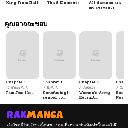
King From Hell
The 5 Elements
All demons are
ตอนที่ 33
06/25/2025
my servants
ตอนที่ 32
คุณอาจจะชอบ
06/18/2025
ตอนที่ 31
06/10/2025
ตอนที่ 30
04/29/2025
ตอนที่ 29
04/25/2025
Chapter 1
Chapter 1
Chapter 23
Chapt
ตอนที่ 28
04/25/2025
17 ชั่วโมงที่แล้ว
2 วันที่แล้ว
2 วันที่แล้ว
2 วันที่แ
FamiRes Iko.
Nanafushigi-
Women’s Army
Booty
senpai to
Recruit
Never
ตอนที่ 27
04/25/2025
Tetsujin-kun
Training
With
Center
Fight
ตอนที่ 26
04/25/2025
เว็บไซต์นี้ให้บริการเนื้อหาการ์ตูนเพื่อความบันเทิงเท่านั้นและไม่มี