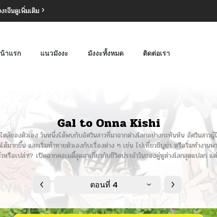
งงะจีน
ดูเพิ่มเติม
น้าแรก
แนวมังงะ
มังงะทั้งหมด
ติดต่อเรา
Gal to Onna Kishi
ไตล์ของตัวเอง วันหนึ่งได้พบกับอัศวินสาวที่มาจากต่างโลกอย่างกะทันหัน อัศวินสาวผู้ไ
โต้มากขึ้น และเริ่มท้าทายตัวเองกับเรื่องต่าง ๆ เช่น ไปเที่ยวชิบูย่า หรือริ่มทำงานพา
้วหรือเปล่า!? เปิดฉากคอเมดี้สุดฮาเกี่ยวกับชีวิตประจำวันของคู่หูต่างโลกสุดแปลก แต่
ตอนที่ 4