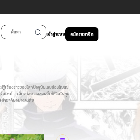
เข้าสู่ระบบ
สมัครสมาชิก
ม่รู้เรื่องราวของโลกปัจจุบันเลยต้องสับสน
ร์ตไทม์… เดี๋ยวก่อน สองคนนี้ใช้ชีวิตในยุค
เข้าขากันอย่างลงตัว!