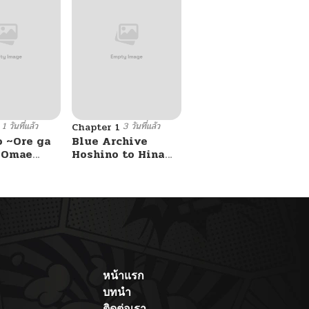
1 วันที่แล้ว
3 วันที่แล้ว
Chapter 1
o ~Ore ga
Blue Archive
e Omae
Hoshino to Hina
 Reijou
ga Sensei ni
 Tag
masseji sareru
Game
hon. By Luminocity
Kouryaku
asu wa~
หน้าแรก
บทนำ
ติดต่อเรา