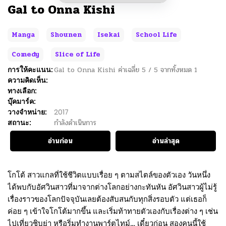
Gal to Onna Kishi
Manga
Shounen
Isekai
School Life
Comedy
Slice of Life
การให้คะแนน:
Gal to Onna Kishi
ค่าเฉลี่ย
5
/
5
จากทั้งหมด
1
ความคิดเห็น:
ทางเลือก:
บุ๊คมาร์ค:
วางจำหน่าย:
2017
สถานะ:
กำลังดำเนินการ
อ่านก่อน
อ่านล่าสุด
โกโต้ สาวแกลที่ใช้ชีวิตแบบเรื่อย ๆ ตามสไตล์ของตัวเอง วันหนึ่ง
ได้พบกับอัศวินสาวที่มาจากต่างโลกอย่างกะทันหัน อัศวินสาวผู้ไม่รู้
เรื่องราวของโลกปัจจุบันเลยต้องสับสนกับทุกสิ่งรอบตัว แต่เธอก็
ค่อย ๆ เข้าใจโกโต้มากขึ้น และเริ่มท้าทายตัวเองกับเรื่องต่าง ๆ เช่น
ไปเที่ยวชิบูย่า หรือริ่มทำงานพาร์ตไทม์… เดี๋ยวก่อน สองคนนี้ใช้