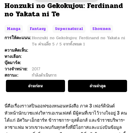
Honzuki no Gekokujou: Ferdinand
no Yakata ni Te
Manga
Fantasy
Supernatural
Shounen
การให้คะแนน:
Honzuki no Gekokujou: Ferdinand no Yakata ni
Te
ค่าเฉลี่ย
5
/
5
จากทั้งหมด
1
ความคิดเห็น:
ทางเลือก:
บุ๊คมาร์ค:
วางจำหน่าย:
2017
สถานะ:
กำลังดำเนินการ
อ่านก่อน
อ่านล่าสุด
นี่คือเรื่องราวสปินออฟของหนอนหนังสือ ภาค 3 เฟอร์ดินันด์
หัวหน้านักบวชแห่งวิหารเอเรนเฟสต์ มีผู้คนที่เขาไว้วางใจอยู่ 3 คน
ได้แก่ อัศวิน-เอ็กฮาร์ท ข้าราชการ-ยุสต็อกส์ และข้าราชบริพาร-
ลาซาแฟม พวกเขาจะพบกันทุกครั้งที่มีโอกาสและแบ่งปันข้อมูล