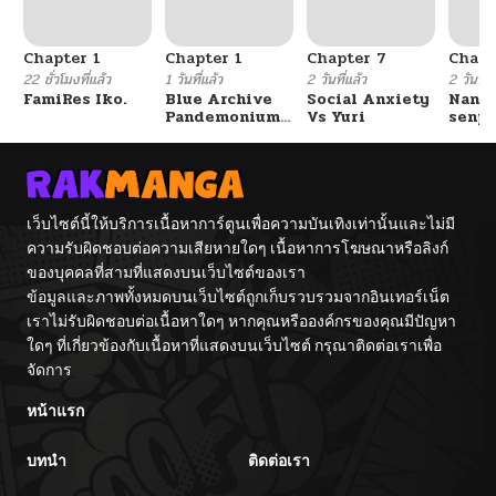
Chapter 1
Chapter 1
Chapter 7
Chapt
22 ชั่วโมงที่แล้ว
1 วันที่แล้ว
2 วันที่แล้ว
2 วันที่แ
FamiRes Iko.
Blue Archive
Social Anxiety
Nanaf
Pandemonium
Vs Yuri
senpa
Vacation By
Tetsu
Hayashiya
เว็บไซต์นี้ให้บริการเนื้อหาการ์ตูนเพื่อความบันเทิงเท่านั้นและไม่มี
ความรับผิดชอบต่อความเสียหายใดๆ เนื้อหาการโฆษณาหรือลิงก์
ของบุคคลที่สามที่แสดงบนเว็บไซต์ของเรา
ข้อมูลและภาพทั้งหมดบนเว็บไซต์ถูกเก็บรวบรวมจากอินเทอร์เน็ต
เราไม่รับผิดชอบต่อเนื้อหาใดๆ หากคุณหรือองค์กรของคุณมีปัญหา
ใดๆ ที่เกี่ยวข้องกับเนื้อหาที่แสดงบนเว็บไซต์ กรุณาติดต่อเราเพื่อ
จัดการ
หน้าแรก
บทนำ
ติดต่อเรา