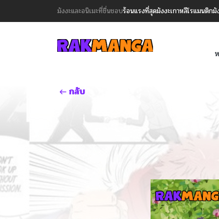
มังงะและอนิเมะที่ชื่นชอบ
ร้อนแรงที่สุด
มังงะเกาหลี
โรแมนติก
มั
ห
กลับ