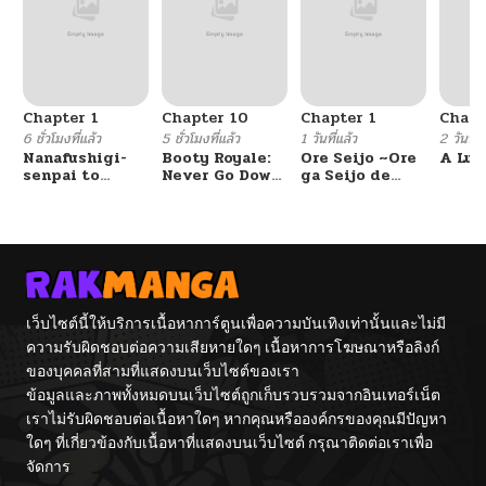
Chapter 1
Chapter 10
Chapter 1
Chapt
6 ชั่วโมงที่แล้ว
5 ชั่วโมงที่แล้ว
1 วันที่แล้ว
2 วันที่แ
Nanafushigi-
Booty Royale:
Ore Seijo ~Ore
A Luc
senpai to
Never Go Down
ga Seijo de
Tetsujin-kun
Without A
Omae Akuyaku
Fight!
Reijou Saikyou
Tag Otome
Game Kanzen
Kouryaku
Itashimasu wa~
เว็บไซต์นี้ให้บริการเนื้อหาการ์ตูนเพื่อความบันเทิงเท่านั้นและไม่มี
ความรับผิดชอบต่อความเสียหายใดๆ เนื้อหาการโฆษณาหรือลิงก์
ของบุคคลที่สามที่แสดงบนเว็บไซต์ของเรา
ข้อมูลและภาพทั้งหมดบนเว็บไซต์ถูกเก็บรวบรวมจากอินเทอร์เน็ต
เราไม่รับผิดชอบต่อเนื้อหาใดๆ หากคุณหรือองค์กรของคุณมีปัญหา
ใดๆ ที่เกี่ยวข้องกับเนื้อหาที่แสดงบนเว็บไซต์ กรุณาติดต่อเราเพื่อ
จัดการ