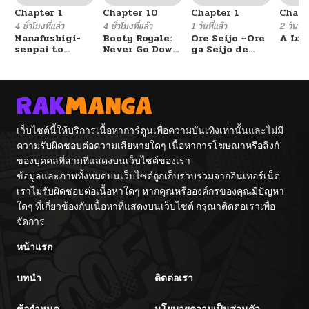
Chapter 1
Chapter 10
Chapter 1
Chapt
ตอนที่ 116
01/27/2026
4 ชั่วโมงที่แล้ว
4 ชั่วโมงที่แล้ว
1 วันที่แล้ว
2 วันที่แ
Nanafushigi-
Booty Royale:
Ore Seijo ~Ore
A Luc
senpai to
Never Go Down
ga Seijo de
ตอนที่ 115
01/20/2026
Tetsujin-kun
Without A
Omae Akuyaku
Fight!
Reijou Saikyou
Tag Otome
Game Kanzen
ตอนที่ 114.1
01/20/2026
Kouryaku
Itashimasu wa~
เว็บไซต์นี้ให้บริการเนื้อหาการ์ตูนเพื่อความบันเทิงเท่านั้นและไม่มี
ตอนที่ 114
01/12/2026
ความรับผิดชอบต่อความเสียหายใดๆ เนื้อหาการโฆษณาหรือลิงก์
ของบุคคลที่สามที่แสดงบนเว็บไซต์ของเรา
ตอนที่ 113
01/05/2026
ข้อมูลและภาพทั้งหมดบนเว็บไซต์ถูกเก็บรวบรวมจากอินเทอร์เน็ต
เราไม่รับผิดชอบต่อเนื้อหาใดๆ หากคุณหรือองค์กรของคุณมีปัญหา
ใดๆ ที่เกี่ยวข้องกับเนื้อหาที่แสดงบนเว็บไซต์ กรุณาติดต่อเราเพื่อ
ตอนที่ 112
12/29/2025
จัดการ
ตอนที่ 111
หน้าแรก
12/23/2025
บทนำ
ติดต่อเรา
ตอนที่ 110
12/15/2025
ข้อกำหนด
นโยบายความเป็นส่วนตัว