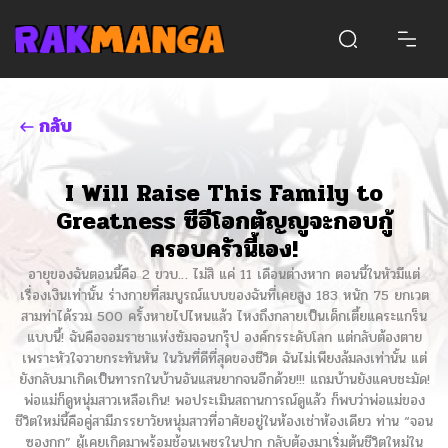
กลับ
I Will Raise This Family to
Greatness ซีอีโอกตัญญูจะกอบกู้
ครอบครัวนี้เอง!
อายุของฉันตอนนี้คือ 2 ขวบ… ไม่สิ แค่ 11 เดือนต่างหาก ตอนนี้ในหัวมีแต่
เรื่องเงินเท่านั้น ร่างกายที่สมบูรณ์แบบของฉันที่เคยสูง 183 หนัก 75 ยกเวต
สามท่าได้รวม 500 ครั้งหายไปไหนแล้ว ไหงถึงกลายเป็นเด็กเตี้ยแคระแกร็น
แบบนี้! ฉันคือจอมราชาแห่งซัมจอนกรุ๊ป องค์กรระดับโลก แต่กลับต้องตาย
เพราะหัวใจวายกระทันหัน ในวันที่ดีที่สุดของชีวิต ฉันไม่เพียงล้มลงเท่านั้น แต่
ยังกลับมาเกิดเป็นทารกในบ้านอันแสนยากจนอีกด้วย!!! แถมบ้านยังแคบชะมัด!
พ่อแม่ก็ดูหนุ่มสาวเหลือเกิน! พอประเมินสถานการณ์ดูแล้ว ก็พบว่าพ่อแม่ของ
ชีวิตใหม่นี้คือคู่สามีภรรยาวัยหนุ่มสาวที่อาศัยอยู่ในห้องเช่าห้องเดียว ท่าน “จอน
ซองกุก” ผู้เคยเกิดมาพร้อมช้อนเพชรในปาก กลับต้องมาเริ่มต้นชีวิตใหม่ใน