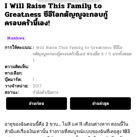
I Will Raise This Family to
Greatness ซีอีโอกตัญญูจะกอบกู้
ครอบครัวนี้เอง!
Manhwa
การให้คะแนน:
I Will Raise This Family to Greatness ซีอีโอ
กตัญญูจะกอบกู้ครอบครัวนี้เอง!
ค่าเฉลี่ย
5
/
5
จากทั้งหมด
1
ความคิดเห็น:
ทางเลือก:
บุ๊คมาร์ค:
1
วางจำหน่าย:
2017
สถานะ:
กำลังดำเนินการ
อ่านก่อน
อ่านล่าสุด
อายุของฉันตอนนี้คือ 2 ขวบ… ไม่สิ แค่ 11 เดือนต่างหาก ตอนนี้ใน
หัวมีแต่เรื่องเงินเท่านั้น ร่างกายที่สมบูรณ์แบบของฉันที่เคยสูง 183