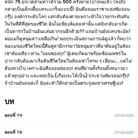
หนัก 75 ยกเวตสามท่าได้รวม 500 ครั้งหายไปไหนแล้ว ไหงถึง
กลายเป็นเด็กเตี้ยแคระแกร็นแบบนี้! ฉันคือจอมราชาแห่งซัมจอน
กรุ๊ป องค์กรระดับโลก แต่กลับต้องตายเพราะหัวใจวายกระทันหัน
ในวันที่ดีที่สุดของชีวิต ฉันไม่เพียงล้มลงเท่านั้น แต่ยังกลับมาเกิด
เป็นทารกในบ้านอันแสนยากจนอีกด้วย!!! แถมบ้านยังแคบชะมัด!
พ่อแม่ก็ดูหนุ่มสาวเหลือเกิน! พอประเมินสถานการณ์ดูแล้ว ก็พบว่า
พ่อแม่ของชีวิตใหม่นี้คือคู่สามีภรรยาวัยหนุ่มสาวที่อาศัยอยู่ในห้อง
เช่าห้องเดียว ท่าน “จอนซองกุก” ผู้เคยเกิดมาพร้อมช้อนเพชรใน
ปาก กลับต้องมาเริ่มต้นชีวิตใหม่ในห้องเช่าโทรม ๆ เนี่ยนะ… แต่ไม่
ต้องห่วงไป เพราะฉันคือจอนซองกุก คนที่ผ่านทั้งร้อนทั้งหนาวมา
แล้วทุกอย่าง และเคยเป็น (เกือบจะได้เป็น) ประธานซัมจอนกรุ๊ป!
ถ้าบ้านมันจนล่ะก็ ฉันจะทำให้กลายเป็นตระกูลมหาเศรษฐีเอง!
บท
ตอนที่ 79
07/22/2026
ตอนที่ 78
07/14/2026