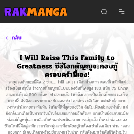
กลับ
I Will Raise This Family to
Greatness ซีอีโอกตัญญูจะกอบกู้
ครอบครัวนี้เอง!
อายุของฉันตอนนี้คือ 2 ขวบ… ไม่สิ แค่ 11 เดือนต่างหาก ตอนนี้ในหัวมีแต่
เรื่องเงินเท่านั้น ร่างกายที่สมบูรณ์แบบของฉันที่เคยสูง 183 หนัก 75 ยกเวต
สามท่าได้รวม 500 ครั้งหายไปไหนแล้ว ไหงถึงกลายเป็นเด็กเตี้ยแคระแกร็น
แบบนี้! ฉันคือจอมราชาแห่งซัมจอนกรุ๊ป องค์กรระดับโลก แต่กลับต้องตาย
เพราะหัวใจวายกระทันหัน ในวันที่ดีที่สุดของชีวิต ฉันไม่เพียงล้มลงเท่านั้น แต่
ยังกลับมาเกิดเป็นทารกในบ้านอันแสนยากจนอีกด้วย!!! แถมบ้านยังแคบชะมัด!
พ่อแม่ก็ดูหนุ่มสาวเหลือเกิน! พอประเมินสถานการณ์ดูแล้ว ก็พบว่าพ่อแม่ของ
ชีวิตใหม่นี้คือคู่สามีภรรยาวัยหนุ่มสาวที่อาศัยอยู่ในห้องเช่าห้องเดียว ท่าน “จอน
ซองกุก” ผู้เคยเกิดมาพร้อมช้อนเพชรในปาก กลับต้องมาเริ่มต้นชีวิตใหม่ใน