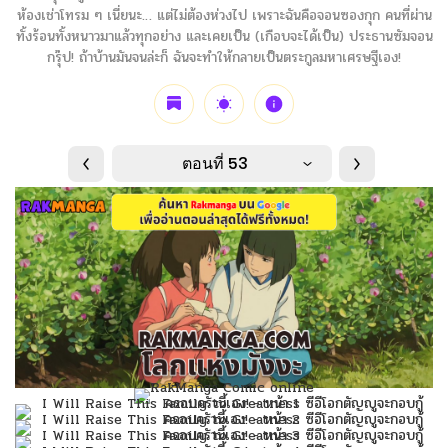
ห้องเช่าโทรม ๆ เนี่ยนะ… แต่ไม่ต้องห่วงไป เพราะฉันคือจอนซองกุก คนที่ผ่าน
ทั้งร้อนทั้งหนาวมาแล้วทุกอย่าง และเคยเป็น (เกือบจะได้เป็น) ประธานซัมจอน
กรุ๊ป! ถ้าบ้านมันจนล่ะก็ ฉันจะทำให้กลายเป็นตระกูลมหาเศรษฐีเอง!
ตอนที่ 53