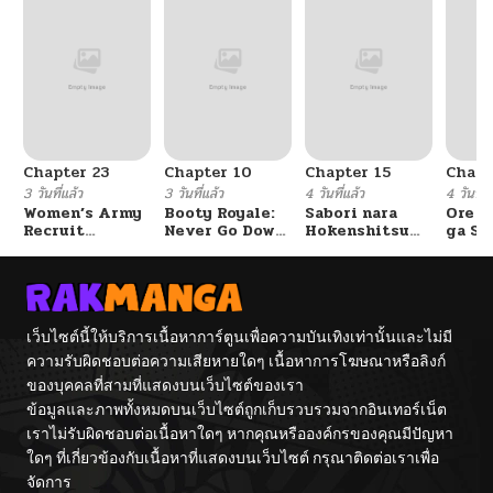
Chapter 23
Chapter 10
Chapter 15
Chapt
3 วันที่แล้ว
3 วันที่แล้ว
4 วันที่แล้ว
4 วันที่แ
Women’s Army
Booty Royale:
Sabori nara
Ore S
Recruit
Never Go Down
Hokenshitsu
ga Se
Training
Without A
de Douzo?
Omae
Center
Fight!
Reijo
Tag 
Game
Kour
Itash
เว็บไซต์นี้ให้บริการเนื้อหาการ์ตูนเพื่อความบันเทิงเท่านั้นและไม่มี
ความรับผิดชอบต่อความเสียหายใดๆ เนื้อหาการโฆษณาหรือลิงก์
ของบุคคลที่สามที่แสดงบนเว็บไซต์ของเรา
ข้อมูลและภาพทั้งหมดบนเว็บไซต์ถูกเก็บรวบรวมจากอินเทอร์เน็ต
เราไม่รับผิดชอบต่อเนื้อหาใดๆ หากคุณหรือองค์กรของคุณมีปัญหา
ใดๆ ที่เกี่ยวข้องกับเนื้อหาที่แสดงบนเว็บไซต์ กรุณาติดต่อเราเพื่อ
จัดการ