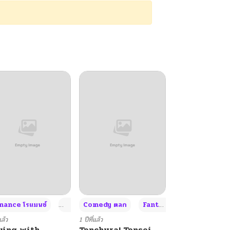
+4
+4
+3
ance โรแมนซ์
Adult ผู้ใหญ่
Comedy ตลก
Fantasy แฟนตาซี
แล้ว
1 ปีที่แล้ว
ying with
Tenchura! Tensei