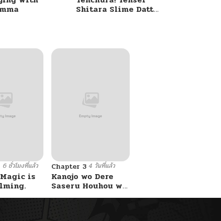
umma
Shitara Slime Datta
Ken
6 ชั่วโมงที่แล้ว
4 วันที่แล้ว
8
Chapter 3
 Magic is
Kanojo wo Dere
lming.
Saseru Houhou wo,
Shourai Kekkon
suru Ore dake ga
Shitteiru