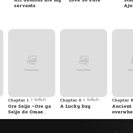
servants
Aj
05/19/2026
05/16/2026
05/16/2026
05/07/2026
05/07/2026
3 วันที่แล้ว
4 วันที่แล้ว
Chapter 1
Chapter 6
Chapter 
05/06/2026
Ore Seijo ~Ore ga
A Lucky Day
Ancient
Seijo de Omae
overwhe
Akuyaku Reijou
04/24/2026
Saikyou Tag
Otome Game