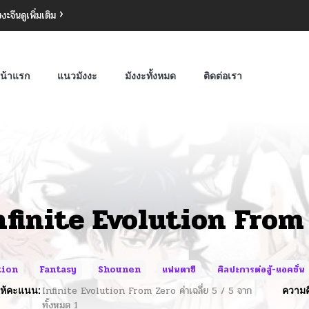
งงะจีน
ดูเพิ่มเติม
น้าแรก
แนวมังงะ
มังงะทั้งหมด
ติดต่อเรา
nfinite Evolution From
tion
Fantasy
Shounen
แฟนตาซี
ศิลปะการต่อสู้-แอคชั่น
ห้คะแนน:
Infinite Evolution From Zero
ค่าเฉลี่ย
5
/
5
จาก
ความค
ทั้งหมด
1