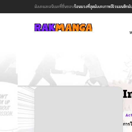
มังงะและอนิเมะที่ชื่นชอบ
ร้อนแรงที่สุด
มังงะเกาหลี
โรแมนติก
มั
ห
I
Ac
การใ