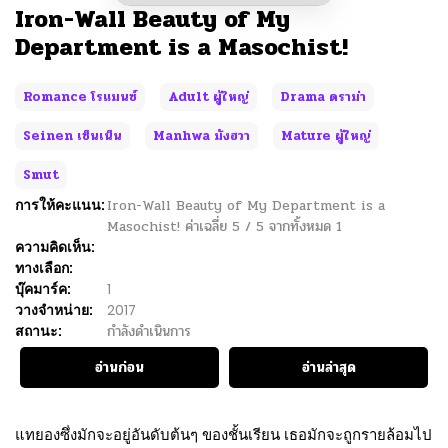
Iron-Wall Beauty of My
Department is a Masochist!
Romance โรแมนซ์
Adult ผู้ใหญ่
Drama ดราม่า
Seinen เซ็นเน็น
Manhwa มังฮวา
Mature ผู้ใหญ่
Smut
การให้คะแนน:
Iron-Wall Beauty of My Department is a
Masochist!
ค่าเฉลี่ย
5
/
5
จากทั้งหมด
1
ความคิดเห็น:
ทางเลือก:
บุ๊คมาร์ค:
1
วางจำหน่าย:
2017
สถานะ:
กำลังดำเนินการ
อ่านก่อน
อ่านล่าสุด
แทยองซึ่งมักจะอยู่อันดับต้นๆ ของชั้นเรียน เธอมักจะถูกรายล้อมไป