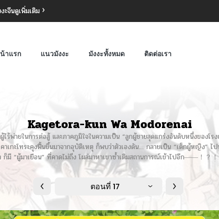
งงะจีน
ดูเพิ่มเติม
น้าแรก
แนวมังงะ
มังงะทั้งหมด
ติดต่อเรา
Kagetora-kun Wa Modorenai
ู้ไร้พ่ายในการต่อสู้ และภาคภูมิใจในความเป็น “ลูกผู้ชายสุดแกร่งอันดับหนึ่งของโรง
อคาเกะโทระคุงฟื้นขึ้นมาจากอุบัติเหตุ ก็พบว่าตัวเองดัน… กลายเป็น “เด็กผู้หญิง” ไปซะ
่ๆ ก็มี “ผู้มาเยือน” ที่คาดไม่ถึง โผล่มาหาเขาซ้ำเติมสถานการณ์เข้าไปอีก――！
ตอนที่ 17