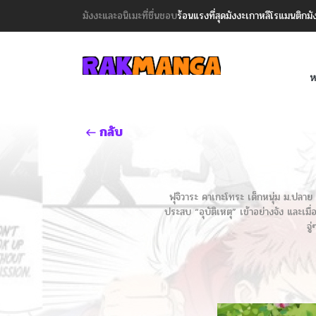
มังงะและอนิเมะที่ชื่นชอบ
ร้อนแรงที่สุด
มังงะเกาหลี
โรแมนติก
มั
ห
กลับ
ฟุจิวาระ คาเกะโทระ เด็กหนุ่ม ม.ปลาย ผ
ประสบ “อุบัติเหตุ” เข้าอย่างจัง และเมื่
จู