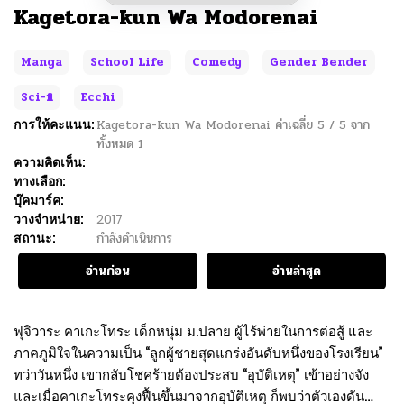
Kagetora-kun Wa Modorenai
Manga
School Life
Comedy
Gender Bender
Sci-fi
Ecchi
การให้คะแนน:
Kagetora-kun Wa Modorenai
ค่าเฉลี่ย
5
/
5
จาก
ทั้งหมด
1
ความคิดเห็น:
ทางเลือก:
บุ๊คมาร์ค:
วางจำหน่าย:
2017
สถานะ:
กำลังดำเนินการ
อ่านก่อน
อ่านล่าสุด
ฟุจิวาระ คาเกะโทระ เด็กหนุ่ม ม.ปลาย ผู้ไร้พ่ายในการต่อสู้ และ
ภาคภูมิใจในความเป็น “ลูกผู้ชายสุดแกร่งอันดับหนึ่งของโรงเรียน”
ทว่าวันหนึ่ง เขากลับโชคร้ายต้องประสบ “อุบัติเหตุ” เข้าอย่างจัง
และเมื่อคาเกะโทระคุงฟื้นขึ้นมาจากอุบัติเหตุ ก็พบว่าตัวเองดัน…