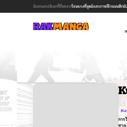
มังงะและอนิเมะที่ชื่นชอบ
ร้อนแรงที่สุด
มังงะเกาหลี
โรแมนติก
มั
ห
K
Ma
การใ
ทางเ