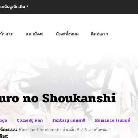
งงะจีน
ดูเพิ่มเติม
น้าแรก
แนวมังงะ
มังงะทั้งหมด
ติดต่อเรา
uro no Shoukanshi
nga
Comedy ตลก
Fantasy แฟนตาซี
Romance โรแมนซ์
ห้คะแนน:
Kuro no Shoukanshi
ค่าเฉลี่ย
5
/
5
จากทั้งหมด
1
ลือก: