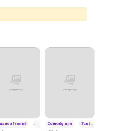
+4
+4
+3
ance โรแมนซ์
Adult ผู้ใหญ่
Comedy ตลก
Fantasy แฟนตาซี