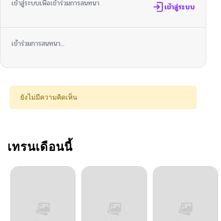
เข้าสู่ระบบเพื่อเข้าร่วมการสนทนา
ตอนที่ 143
เข้าสู่ระบบ
11/18/2025
ตอนที่ 142
11/18/2025
เข้าร่วมการสนทนา...
ตอนที่ 141
11/18/2025
ตอนที่ 140
10/17/2025
ยังไม่มีความคิดเห็น
ตอนที่ 139
10/17/2025
ตอนที่ 138
เทรนเดือนนี้
10/17/2025
ตอนที่ 137
09/19/2025
ตอนที่ 136
09/19/2025