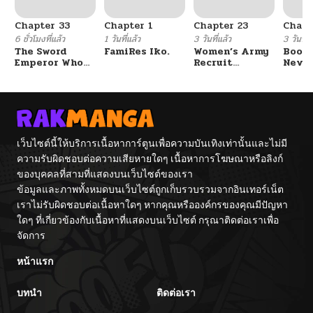
Chapter 33
Chapter 1
Chapter 23
Chapt
6 ชั่วโมงที่แล้ว
1 วันที่แล้ว
3 วันที่แล้ว
3 วันที่แ
The Sword
FamiRes Iko.
Women’s Army
Booty
Emperor Who
Recruit
Never
Surpasses His
Training
With
Previous Life
Center
Fight
จักรพรรดิเทพดาบ
ผงาดเหนือชาติภพ
เว็บไซต์นี้ให้บริการเนื้อหาการ์ตูนเพื่อความบันเทิงเท่านั้นและไม่มี
ความรับผิดชอบต่อความเสียหายใดๆ เนื้อหาการโฆษณาหรือลิงก์
ของบุคคลที่สามที่แสดงบนเว็บไซต์ของเรา
ข้อมูลและภาพทั้งหมดบนเว็บไซต์ถูกเก็บรวบรวมจากอินเทอร์เน็ต
เราไม่รับผิดชอบต่อเนื้อหาใดๆ หากคุณหรือองค์กรของคุณมีปัญหา
ใดๆ ที่เกี่ยวข้องกับเนื้อหาที่แสดงบนเว็บไซต์ กรุณาติดต่อเราเพื่อ
จัดการ
หน้าแรก
บทนำ
ติดต่อเรา