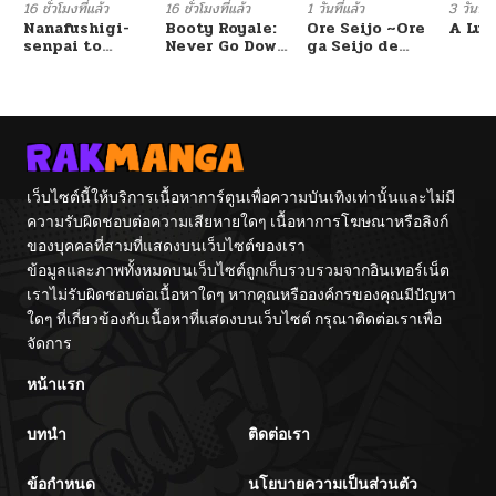
16 ชั่วโมงที่แล้ว
16 ชั่วโมงที่แล้ว
1 วันที่แล้ว
3 วันที่แ
Nanafushigi-
Booty Royale:
Ore Seijo ~Ore
A Luc
senpai to
Never Go Down
ga Seijo de
Tetsujin-kun
Without A
Omae Akuyaku
Fight!
Reijou Saikyou
Tag Otome
Game Kanzen
Kouryaku
Itashimasu wa~
เว็บไซต์นี้ให้บริการเนื้อหาการ์ตูนเพื่อความบันเทิงเท่านั้นและไม่มี
ความรับผิดชอบต่อความเสียหายใดๆ เนื้อหาการโฆษณาหรือลิงก์
ของบุคคลที่สามที่แสดงบนเว็บไซต์ของเรา
ข้อมูลและภาพทั้งหมดบนเว็บไซต์ถูกเก็บรวบรวมจากอินเทอร์เน็ต
เราไม่รับผิดชอบต่อเนื้อหาใดๆ หากคุณหรือองค์กรของคุณมีปัญหา
ใดๆ ที่เกี่ยวข้องกับเนื้อหาที่แสดงบนเว็บไซต์ กรุณาติดต่อเราเพื่อ
จัดการ
หน้าแรก
บทนำ
ติดต่อเรา
ข้อกำหนด
นโยบายความเป็นส่วนตัว