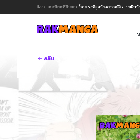
มังงะและอนิเมะที่ชื่นชอบ
ร้อนแรงที่สุด
มังงะเกาหลี
โรแมนติก
มั
ห
กลับ