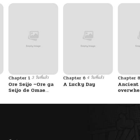
3 วันที่แล้ว
4 วันที่แล้ว
Chapter 1
Chapter 6
Chapter 
Ore Seijo ~Ore ga
A Lucky Day
Ancient
Seijo de Omae
overwhe
Akuyaku Reijou
Saikyou Tag
Otome Game
Kanzen Kouryaku
Itashimasu wa~