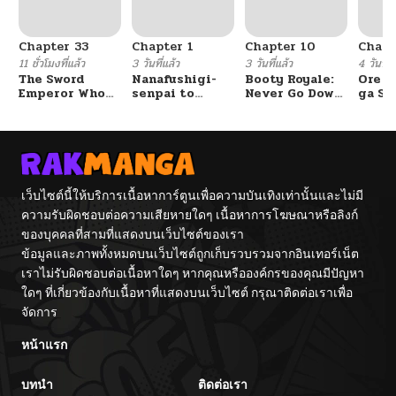
Chapter 33
Chapter 1
Chapter 10
Chapt
11 ชั่วโมงที่แล้ว
3 วันที่แล้ว
3 วันที่แล้ว
4 วันที่แ
The Sword
Nanafushigi-
Booty Royale:
Ore S
Emperor Who
senpai to
Never Go Down
ga Se
Surpasses His
Tetsujin-kun
Without A
Omae
Previous Life
Fight!
Reijo
จักรพรรดิเทพดาบ
Tag 
ผงาดเหนือชาติภพ
Game
Kour
Itash
เว็บไซต์นี้ให้บริการเนื้อหาการ์ตูนเพื่อความบันเทิงเท่านั้นและไม่มี
ความรับผิดชอบต่อความเสียหายใดๆ เนื้อหาการโฆษณาหรือลิงก์
ของบุคคลที่สามที่แสดงบนเว็บไซต์ของเรา
ข้อมูลและภาพทั้งหมดบนเว็บไซต์ถูกเก็บรวบรวมจากอินเทอร์เน็ต
เราไม่รับผิดชอบต่อเนื้อหาใดๆ หากคุณหรือองค์กรของคุณมีปัญหา
ใดๆ ที่เกี่ยวข้องกับเนื้อหาที่แสดงบนเว็บไซต์ กรุณาติดต่อเราเพื่อ
จัดการ
หน้าแรก
บทนำ
ติดต่อเรา