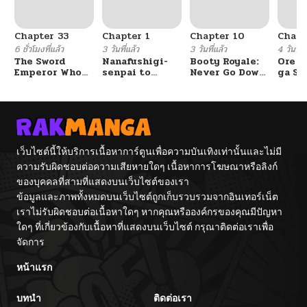
Chapter 33
Chapter 1
Chapter 10
Chapt
6 ชั่วโมงที่แล้ว
3 วันที่แล้ว
3 วันที่แล้ว
4 วันที่แ
The Sword
Nanafushigi-
Booty Royale:
Ore S
Emperor Who
senpai to
Never Go Down
ga Se
Surpasses His
Tetsujin-kun
Without A
Omae
Previous Life
Fight!
Reijo
จักรพรรดิเทพดาบ
Tag 
ผงาดเหนือชาติภพ
Game
Kour
Itash
เว็บไซต์นี้ให้บริการเนื้อหาการ์ตูนเพื่อความบันเทิงเท่านั้นและไม่มี
ความรับผิดชอบต่อความเสียหายใดๆ เนื้อหาการโฆษณาหรือลิงก์
ของบุคคลที่สามที่แสดงบนเว็บไซต์ของเรา
ข้อมูลและภาพทั้งหมดบนเว็บไซต์ถูกเก็บรวบรวมจากอินเทอร์เน็ต
เราไม่รับผิดชอบต่อเนื้อหาใดๆ หากคุณหรือองค์กรของคุณมีปัญหา
ใดๆ ที่เกี่ยวข้องกับเนื้อหาที่แสดงบนเว็บไซต์ กรุณาติดต่อเราเพื่อ
จัดการ
หน้าแรก
บทนำ
ติดต่อเรา