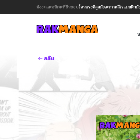
มังงะและอนิเมะที่ชื่นชอบ
ร้อนแรงที่สุด
มังงะเกาหลี
โรแมนติก
มั
ห
กลับ