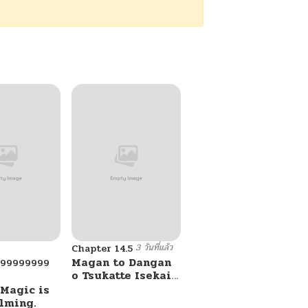
3 วันที่แล้ว
Chapter 14.5
Magan to Dangan
999999999
o Tsukatte Isekai
o Buchinuku!
 Magic is
lming.