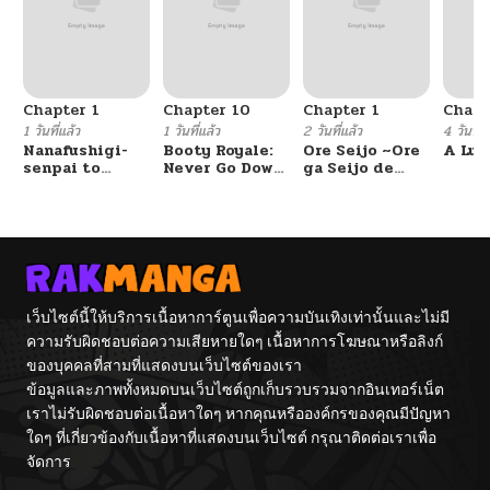
Chapter 1
Chapter 10
Chapter 1
Chapt
1 วันที่แล้ว
1 วันที่แล้ว
2 วันที่แล้ว
4 วันที่แ
Nanafushigi-
Booty Royale:
Ore Seijo ~Ore
A Luc
senpai to
Never Go Down
ga Seijo de
Tetsujin-kun
Without A
Omae Akuyaku
Fight!
Reijou Saikyou
Tag Otome
Game Kanzen
Kouryaku
Itashimasu wa~
เว็บไซต์นี้ให้บริการเนื้อหาการ์ตูนเพื่อความบันเทิงเท่านั้นและไม่มี
ความรับผิดชอบต่อความเสียหายใดๆ เนื้อหาการโฆษณาหรือลิงก์
ของบุคคลที่สามที่แสดงบนเว็บไซต์ของเรา
ข้อมูลและภาพทั้งหมดบนเว็บไซต์ถูกเก็บรวบรวมจากอินเทอร์เน็ต
เราไม่รับผิดชอบต่อเนื้อหาใดๆ หากคุณหรือองค์กรของคุณมีปัญหา
ใดๆ ที่เกี่ยวข้องกับเนื้อหาที่แสดงบนเว็บไซต์ กรุณาติดต่อเราเพื่อ
จัดการ