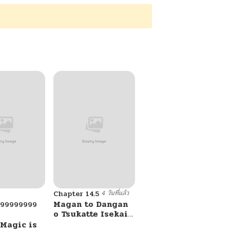
4 วันที่แล้ว
Chapter 14.5
Magan to Dangan
999999999
o Tsukatte Isekai
o Buchinuku!
 Magic is