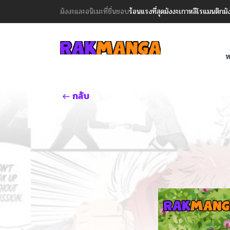
มังงะและอนิเมะที่ชื่นชอบ
ร้อนแรงที่สุด
มังงะเกาหลี
โรแมนติก
มั
ห
กลับ