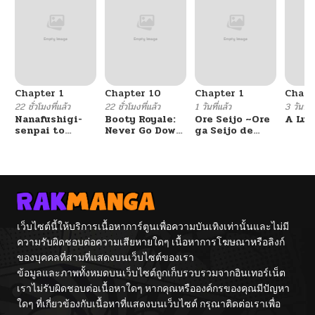
Chapter 1
Chapter 10
Chapter 1
Chapt
22 ชั่วโมงที่แล้ว
22 ชั่วโมงที่แล้ว
1 วันที่แล้ว
3 วันที่แ
Nanafushigi-
Booty Royale:
Ore Seijo ~Ore
A Luc
senpai to
Never Go Down
ga Seijo de
Tetsujin-kun
Without A
Omae Akuyaku
Fight!
Reijou Saikyou
Tag Otome
Game Kanzen
Kouryaku
Itashimasu wa~
เว็บไซต์นี้ให้บริการเนื้อหาการ์ตูนเพื่อความบันเทิงเท่านั้นและไม่มี
ความรับผิดชอบต่อความเสียหายใดๆ เนื้อหาการโฆษณาหรือลิงก์
ของบุคคลที่สามที่แสดงบนเว็บไซต์ของเรา
ข้อมูลและภาพทั้งหมดบนเว็บไซต์ถูกเก็บรวบรวมจากอินเทอร์เน็ต
เราไม่รับผิดชอบต่อเนื้อหาใดๆ หากคุณหรือองค์กรของคุณมีปัญหา
ใดๆ ที่เกี่ยวข้องกับเนื้อหาที่แสดงบนเว็บไซต์ กรุณาติดต่อเราเพื่อ