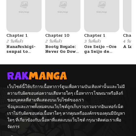
Chapter 1
Chapter 10
Chapter 1
Chapt
2 วันที่แล้ว
2 วันที่แล้ว
3 วันที่แล้ว
4 วันที่แ
Nanafushigi-
Booty Royale:
Ore Seijo ~Ore
A Luc
senpai to
Never Go Down
ga Seijo de
Tetsujin-kun
Without A
Omae Akuyaku
Fight!
Reijou Saikyou
Tag Otome
Game Kanzen
Kouryaku
Itashimasu wa~
เว็บไซต์นี้ให้บริการเนื้อหาการ์ตูนเพื่อความบันเทิงเท่านั้นและไม่มี
ความรับผิดชอบต่อความเสียหายใดๆ เนื้อหาการโฆษณาหรือลิงก์
ของบุคคลที่สามที่แสดงบนเว็บไซต์ของเรา
ข้อมูลและภาพทั้งหมดบนเว็บไซต์ถูกเก็บรวบรวมจากอินเทอร์เน็ต
เราไม่รับผิดชอบต่อเนื้อหาใดๆ หากคุณหรือองค์กรของคุณมีปัญหา
ใดๆ ที่เกี่ยวข้องกับเนื้อหาที่แสดงบนเว็บไซต์ กรุณาติดต่อเราเพื่อ
จัดการ