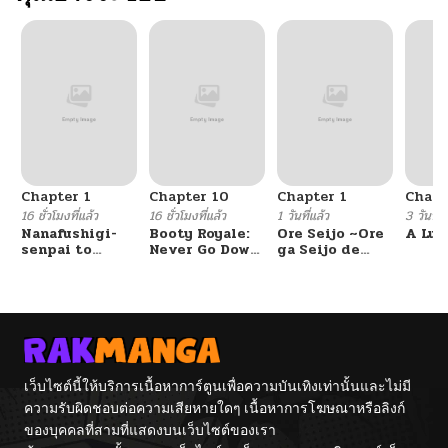
Chapter 1
Chapter 10
Chapter 1
Chapt
16 ชั่วโมงที่แล้ว
16 ชั่วโมงที่แล้ว
1 วันที่แล้ว
3 วันที่แ
Nanafushigi-
Booty Royale:
Ore Seijo ~Ore
A Luc
senpai to
Never Go Down
ga Seijo de
Tetsujin-kun
Without A
Omae Akuyaku
Fight!
Reijou Saikyou
Tag Otome
Game Kanzen
Kouryaku
Itashimasu wa~
เว็บไซต์นี้ให้บริการเนื้อหาการ์ตูนเพื่อความบันเทิงเท่านั้นและไม่มี
ความรับผิดชอบต่อความเสียหายใดๆ เนื้อหาการโฆษณาหรือลิงก์
ของบุคคลที่สามที่แสดงบนเว็บไซต์ของเรา