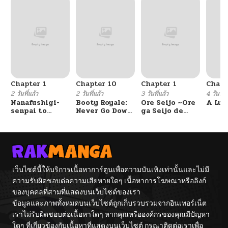
Chapter 1
Chapter 10
Chapter 1
Chapt
2 วันที่แล้ว
2 วันที่แล้ว
3 วันที่แล้ว
4 วันที่แ
Nanafushigi-
Booty Royale:
Ore Seijo ~Ore
A Luc
senpai to
Never Go Down
ga Seijo de
Tetsujin-kun
Without A
Omae Akuyaku
Fight!
Reijou Saikyou
Tag Otome
Game Kanzen
Kouryaku
Itashimasu wa~
เว็บไซต์นี้ให้บริการเนื้อหาการ์ตูนเพื่อความบันเทิงเท่านั้นและไม่มี
ความรับผิดชอบต่อความเสียหายใดๆ เนื้อหาการโฆษณาหรือลิงก์
ของบุคคลที่สามที่แสดงบนเว็บไซต์ของเรา
ข้อมูลและภาพทั้งหมดบนเว็บไซต์ถูกเก็บรวบรวมจากอินเทอร์เน็ต
เราไม่รับผิดชอบต่อเนื้อหาใดๆ หากคุณหรือองค์กรของคุณมีปัญหา
ใดๆ ที่เกี่ยวข้องกับเนื้อหาที่แสดงบนเว็บไซต์ กรุณาติดต่อเราเพื่อ