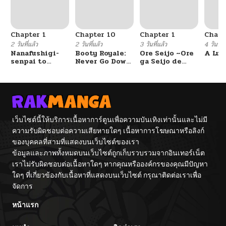
Chapter 1
Chapter 10
Chapter 1
Chapt
2 วันที่แล้ว
2 วันที่แล้ว
3 วันที่แล้ว
4 วันที่แ
Nanafushigi-
Booty Royale:
Ore Seijo ~Ore
A Luc
senpai to
Never Go Down
ga Seijo de
Tetsujin-kun
Without A
Omae Akuyaku
Fight!
Reijou Saikyou
Tag Otome
Game Kanzen
Kouryaku
Itashimasu wa~
เว็บไซต์นี้ให้บริการเนื้อหาการ์ตูนเพื่อความบันเทิงเท่านั้นและไม่มี
ความรับผิดชอบต่อความเสียหายใดๆ เนื้อหาการโฆษณาหรือลิงก์
ของบุคคลที่สามที่แสดงบนเว็บไซต์ของเรา
ข้อมูลและภาพทั้งหมดบนเว็บไซต์ถูกเก็บรวบรวมจากอินเทอร์เน็ต
เราไม่รับผิดชอบต่อเนื้อหาใดๆ หากคุณหรือองค์กรของคุณมีปัญหา
ใดๆ ที่เกี่ยวข้องกับเนื้อหาที่แสดงบนเว็บไซต์ กรุณาติดต่อเราเพื่อ
จัดการ
หน้าแรก