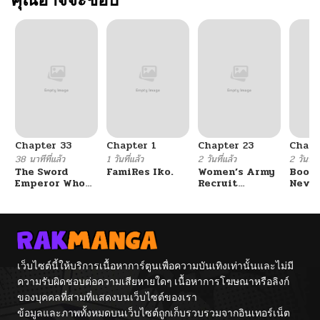
Chapter 33
Chapter 1
Chapter 23
Chapt
38 นาทีที่แล้ว
1 วันที่แล้ว
2 วันที่แล้ว
2 วันที่แ
The Sword
FamiRes Iko.
Women’s Army
Booty
Emperor Who
Recruit
Never
Surpasses His
Training
With
Previous Life
Center
Fight
จักรพรรดิเทพดาบ
ผงาดเหนือชาติภพ
เว็บไซต์นี้ให้บริการเนื้อหาการ์ตูนเพื่อความบันเทิงเท่านั้นและไม่มี
ความรับผิดชอบต่อความเสียหายใดๆ เนื้อหาการโฆษณาหรือลิงก์
ของบุคคลที่สามที่แสดงบนเว็บไซต์ของเรา
ข้อมูลและภาพทั้งหมดบนเว็บไซต์ถูกเก็บรวบรวมจากอินเทอร์เน็ต