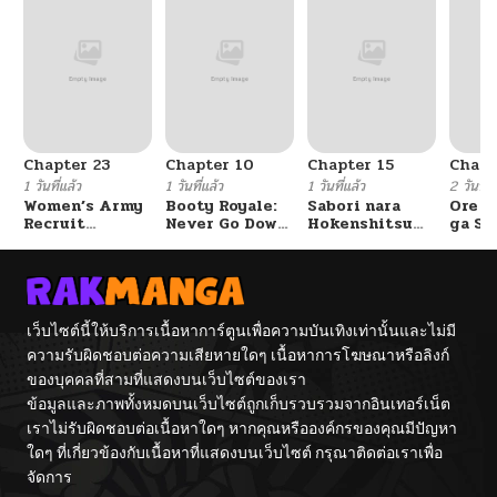
Chapter 23
Chapter 10
Chapter 15
Chapt
1 วันที่แล้ว
1 วันที่แล้ว
1 วันที่แล้ว
2 วันที่แ
Women’s Army
Booty Royale:
Sabori nara
Ore S
Recruit
Never Go Down
Hokenshitsu
ga Se
Training
Without A
de Douzo?
Omae
Center
Fight!
Reijo
Tag 
Game
Kour
Itash
เว็บไซต์นี้ให้บริการเนื้อหาการ์ตูนเพื่อความบันเทิงเท่านั้นและไม่มี
ความรับผิดชอบต่อความเสียหายใดๆ เนื้อหาการโฆษณาหรือลิงก์
ของบุคคลที่สามที่แสดงบนเว็บไซต์ของเรา
ข้อมูลและภาพทั้งหมดบนเว็บไซต์ถูกเก็บรวบรวมจากอินเทอร์เน็ต
เราไม่รับผิดชอบต่อเนื้อหาใดๆ หากคุณหรือองค์กรของคุณมีปัญหา
ใดๆ ที่เกี่ยวข้องกับเนื้อหาที่แสดงบนเว็บไซต์ กรุณาติดต่อเราเพื่อ
จัดการ