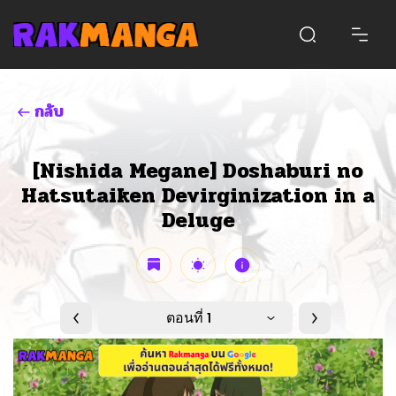
กลับ
[Nishida Megane] Doshaburi no
Hatsutaiken Devirginization in a
Deluge
ตอนที่ 1