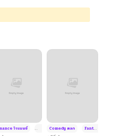
+4
+4
+3
ance โรแมนซ์
Adult ผู้ใหญ่
Comedy ตลก
Fantasy แฟนตาซี