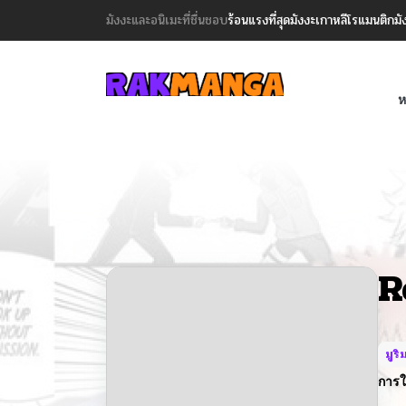
มังงะและอนิเมะที่ชื่นชอบ
ร้อนแรงที่สุด
มังงะเกาหลี
โรแมนติก
มั
ห
R
มูริ
การใ