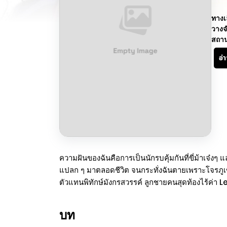
ทางเ
วางจ
สถา
อ่
ความฝันของฉันคือการเป็นนักรบคุ้มกันที่ขี่ม้าเจ๋งๆ
แปลก ๆ มาตลอดชีวิต จนกระทั่งฉันตายเพราะโจรภูเขาที
ตัวแทนพิทักษ์มังกรสวรรค์ ลูกชายคนสุดท้องไร้ค่า Le
บท