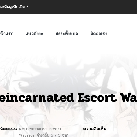
งงะจีน
ดูเพิ่มเติม
น้าแรก
แนวมังงะ
มังงะทั้งหมด
ติดต่อเรา
eincarnated Escort Wa
ม
ห้คะแนน:
Reincarnated Escort
ความคิดเห็น:
Warrior
ค่าเฉลี่ย
5
/
5
จาก