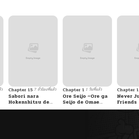
้ว
7 ชั่วโมงที่แล้ว
1 วันที่แล้ว
Chapter 15
Chapter 1
Chapter 
Sabori nara
Ore Seijo ~Ore ga
Never J
Hokenshitsu de
Seijo de Omae
Friends
Douzo?
Akuyaku Reijou
Saikyou Tag
Otome Game
Kanzen Kouryaku
Itashimasu wa~