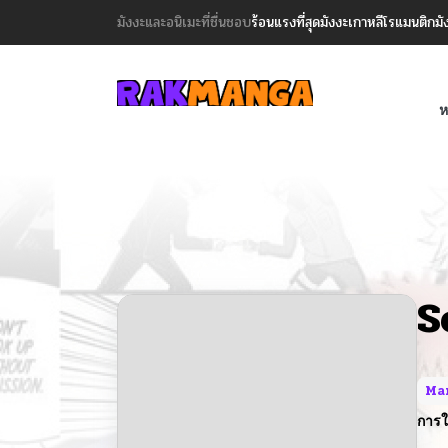
มังงะและอนิเมะที่ชื่นชอบ
ร้อนแรงที่สุด
มังงะเกาหลี
โรแมนติก
มั
ห
S
Ma
การใ