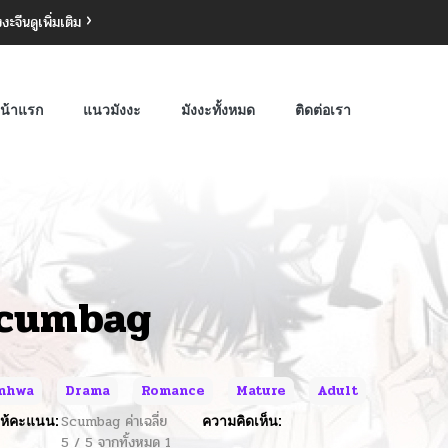
งงะจีน
ดูเพิ่มเติม
น้าแรก
แนวมังงะ
มังงะทั้งหมด
ติดต่อเรา
cumbag
nhwa
Drama
Romance
Mature
Adult
ห้คะแนน:
Scumbag
ค่าเฉลี่ย
ความคิดเห็น:
5
/
5
จากทั้งหมด
1