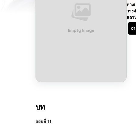
ทางเ
วางจ
สถา
อ่
บท
ตอนที่ 11