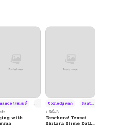
+4
+4
+3
ance โรแมนซ์
Adult ผู้ใหญ่
Comedy ตลก
Fantasy แฟนตาซี
แล้ว
1 ปีที่แล้ว
ying with
Tenchura! Tensei
umma
Shitara Slime Datta
Ken