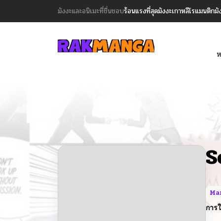
มังงะและอนิเมะที่ชื่นชอบ
ร้อนแรงที่สุด
มังงะเกาหลี
โรแมนติก
มั
ห
S
Ma
การใ