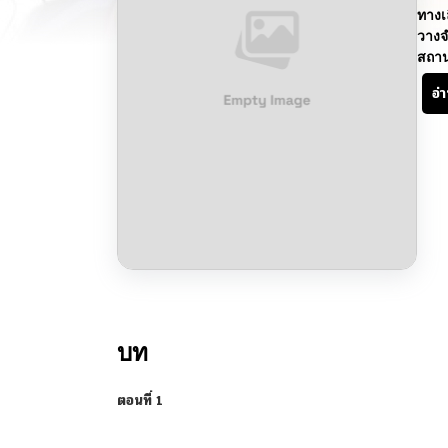
ทางเ
วางจ
สถา
อ่
บท
ตอนที่ 1