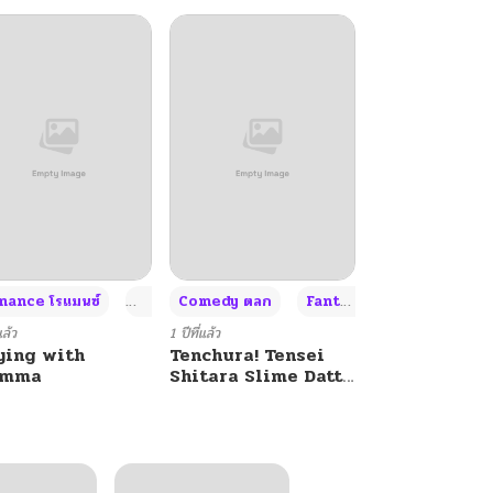
+4
+4
+3
ance โรแมนซ์
Adult ผู้ใหญ่
Comedy ตลก
Fantasy แฟนตาซี
แล้ว
1 ปีที่แล้ว
ying with
Tenchura! Tensei
umma
Shitara Slime Datta
Ken