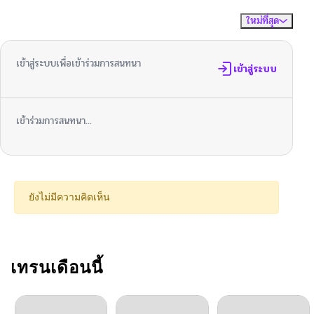
ใหม่ที่สุด
ไม่มีความคิดเห็น
จัดเรียงตาม
ตอนที่ 177
05/03/2026
เข้าสู่ระบบเพื่อเข้าร่วมการสนทนา
ตอนที่ 176
เข้าสู่ระบบ
04/14/2026
ตอนที่ 175
04/06/2026
เข้าร่วมการสนทนา...
ตอนที่ 174
04/05/2026
ตอนที่ 173
04/04/2026
ยังไม่มีความคิดเห็น
ตอนที่ 172
04/04/2026
ตอนที่ 171
เทรนเดือนนี้
04/02/2026
ตอนที่ 170
04/02/2026