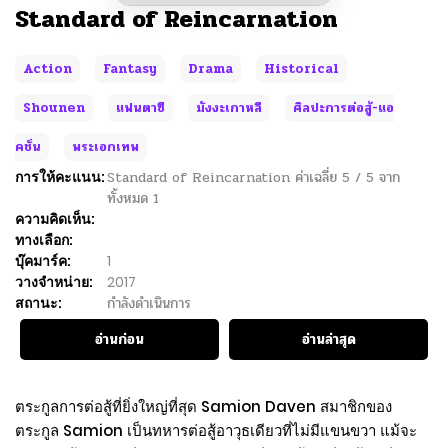
Standard of Reincarnation
Action
Fantasy
Drama
Historical
Shounen
แฟนตาซี
มังงะเกาหลี
ศิลปะการต่อสู้-แอ
คชั่น
พระเอกเทพ
การให้คะแนน:
Standard of Reincarnation
ค่าเฉลี่ย
5
/
5
จาก
ทั้งหมด
1
ความคิดเห็น:
ทางเลือก:
บุ๊คมาร์ค:
1
วางจำหน่าย:
2017
สถานะ:
กำลังดำเนินการ
อ่านก่อน
อ่านล่าสุด
ตระกูลการต่อสู้ที่ยิ่งใหญ่ที่สุด Samion Daven สมาชิกของ
ตระกูล Samion เป็นทหารต่อสู้อาวุธเดียวที่ไม่มีแขนขวา แม้จะ