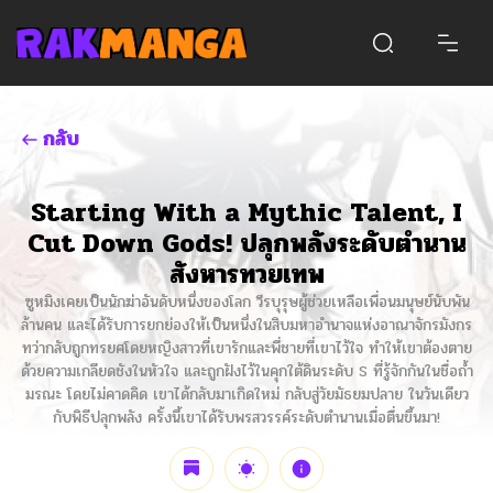
กลับ
Starting With a Mythic Talent, I
Cut Down Gods! ปลุกพลังระดับตำนาน
สังหารทวยเทพ
ซูหมิงเคยเป็นนักฆ่าอันดับหนึ่งของโลก วีรบุรุษผู้ช่วยเหลือเพื่อนมนุษย์นับพัน
ล้านคน และได้รับการยกย่องให้เป็นหนึ่งในสิบมหาอำนาจแห่งอาณาจักรมังกร
ทว่ากลับถูกทรยศโดยหญิงสาวที่เขารักและพี่ชายที่เขาไว้ใจ ทำให้เขาต้องตาย
ด้วยความเกลียดชังในหัวใจ และถูกฝังไว้ในคุกใต้ดินระดับ S ที่รู้จักกันในชื่อถ้ำ
มรณะ โดยไม่คาดคิด เขาได้กลับมาเกิดใหม่ กลับสู่วัยมัธยมปลาย ในวันเดียว
กับพิธีปลุกพลัง ครั้งนี้เขาได้รับพรสวรรค์ระดับตำนานเมื่อตื่นขึ้นมา!