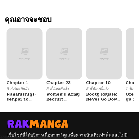
คุณอาจจะชอบ
Chapter 1
Chapter 23
Chapter 10
Chapt
5 ชั่วโมงที่แล้ว
5 ชั่วโมงที่แล้ว
5 ชั่วโมงที่แล้ว
1 วันที่แ
Nanafushigi-
Women’s Army
Booty Royale:
Ore S
senpai to
Recruit
Never Go Down
ga Se
Tetsujin-kun
Training
Without A
Omae
Center
Fight!
Reijo
Tag 
Game
Kour
Itash
เว็บไซต์นี้ให้บริการเนื้อหาการ์ตูนเพื่อความบันเทิงเท่านั้นและไม่มี