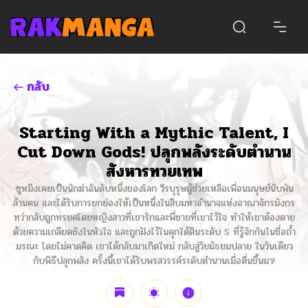
กลับ
Starting With a Mythic Talent, I
Cut Down Gods! ปลุกพลังระดับตำนาน
สังหารทวยเทพ
ซูหมิงเคยเป็นนักฆ่าอันดับหนึ่งของโลก วีรบุรุษผู้ช่วยเหลือเพื่อนมนุษย์นับพัน
ล้านคน และได้รับการยกย่องให้เป็นหนึ่งในสิบมหาอำนาจแห่งอาณาจักรมังกร
ทว่ากลับถูกทรยศโดยหญิงสาวที่เขารักและพี่ชายที่เขาไว้ใจ ทำให้เขาต้องตาย
ด้วยความเกลียดชังในหัวใจ และถูกฝังไว้ในคุกใต้ดินระดับ S ที่รู้จักกันในชื่อถ้ำ
มรณะ โดยไม่คาดคิด เขาได้กลับมาเกิดใหม่ กลับสู่วัยมัธยมปลาย ในวันเดียว
กับพิธีปลุกพลัง ครั้งนี้เขาได้รับพรสวรรค์ระดับตำนานเมื่อตื่นขึ้นมา!