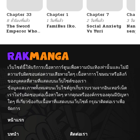
Chapter 33
Chapter 1
Chapter 7
Chapt
8 ชั่วโมงที่แล้ว
1 วันที่แล้ว
2 วันที่แล้ว
3 วันที่แ
The Sword
FamiRes Iko.
Social Anxiety
Nanaf
Emperor Who
Vs Yuri
senpa
Surpasses His
Tetsu
Previous Life
จักรพรรดิเทพดาบ
ผงาดเหนือชาติภพ
เว็บไซต์นี้ให้บริการเนื้อหาการ์ตูนเพื่อความบันเทิงเท่านั้นและไม่มี
ความรับผิดชอบต่อความเสียหายใดๆ เนื้อหาการโฆษณาหรือลิงก์
ของบุคคลที่สามที่แสดงบนเว็บไซต์ของเรา
ข้อมูลและภาพทั้งหมดบนเว็บไซต์ถูกเก็บรวบรวมจากอินเทอร์เน็ต
เราไม่รับผิดชอบต่อเนื้อหาใดๆ หากคุณหรือองค์กรของคุณมีปัญหา
ใดๆ ที่เกี่ยวข้องกับเนื้อหาที่แสดงบนเว็บไซต์ กรุณาติดต่อเราเพื่อ
จัดการ
หน้าแรก
บทนำ
ติดต่อเรา