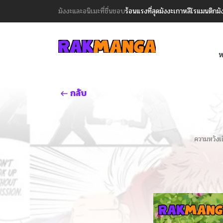
มังงะและอนิเมะที่ชื่นชอบ
ร้อนแรงที่สุด
มังงะเกาหลี
โรแมนติก
มั
ห
กลับ
ความหวังเด