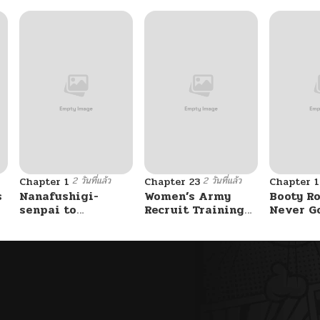
2 วันที่แล้ว
2 วันที่แล้ว
Chapter 1
Chapter 23
Chapter 
s
Nanafushigi-
Women’s Army
Booty Ro
senpai to
Recruit Training
Never G
Tetsujin-kun
Center
Without 