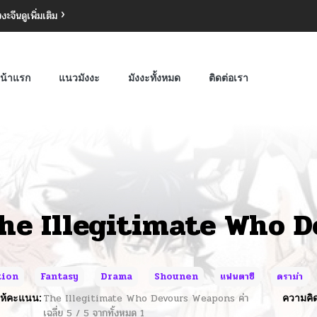
งงะจีน
ดูเพิ่มเติม
น้าแรก
แนวมังงะ
มังงะทั้งหมด
ติดต่อเรา
he Illegitimate Who 
tion
Fantasy
Drama
Shounen
แฟนตาซี
ดราม่า
ห้คะแนน:
The Illegitimate Who Devours Weapons
ค่า
ความคิด
เฉลี่ย
5
/
5
จากทั้งหมด
1