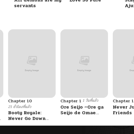
servants
Aj
11/16/2025
11/16/2025
11/14/2025
11/07/2025
10/31/2025
1 วันที่แล้ว
Chapter 10
Chapter 1
Chapter 
10/24/2025
Ore Seijo ~Ore ga
Never J
21 ชั่วโมงที่แล้ว
Booty Royale:
Seijo de Omae
Friends
Never Go Down
Akuyaku Reijou
10/17/2025
Without A Fight!
Saikyou Tag
Otome Game