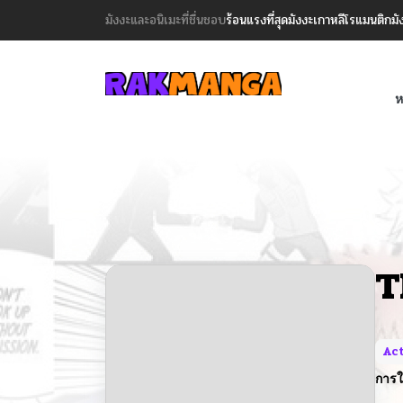
มังงะและอนิเมะที่ชื่นชอบ
ร้อนแรงที่สุด
มังงะเกาหลี
โรแมนติก
มั
ห
T
Ac
การใ