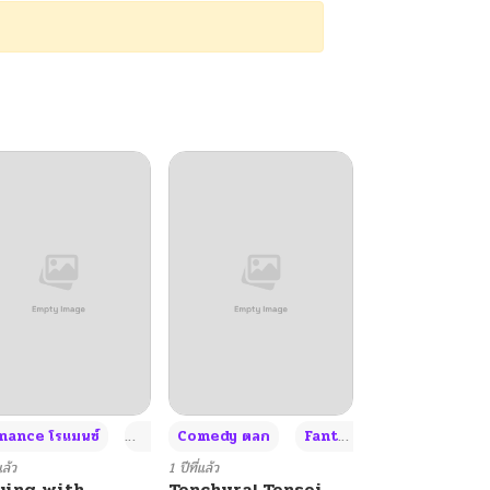
+4
+4
+3
ance โรแมนซ์
Adult ผู้ใหญ่
Comedy ตลก
Fantasy แฟนตาซี
แล้ว
1 ปีที่แล้ว
ying with
Tenchura! Tensei