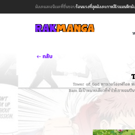
มังงะและอนิเมะที่ชื่นชอบ
ร้อนแรงที่สุด
มังงะเกาหลี
โรแมนติก
มั
ห
กลับ
T
Tower of God ทาวเวอร์ออฟก๊อด หอคอยเ
Bam มีเป้าหมายเดียวที่ทำให้เขายอมปีนหอ