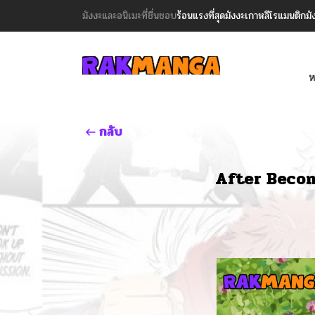
มังงะและอนิเมะที่ชื่นชอบ
ร้อนแรงที่สุด
มังงะเกาหลี
โรแมนติก
มั
ห
กลับ
After Becom