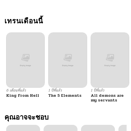
ตอนที่ 84
05/14/2026
ตอนที่ 83
เทรนเดือนนี้
05/14/2026
ตอนที่ 82
05/14/2026
ตอนที่ 81
05/14/2026
ตอนที่ 80
05/14/2026
ตอนที่ 79
05/14/2026
6 เดือนที่แล้ว
1 ปีที่แล้ว
1 ปีที่แล้ว
King From Hell
The 5 Elements
All demons are
ตอนที่ 78
05/14/2026
my servants
ตอนที่ 77
คุณอาจจะชอบ
05/14/2026