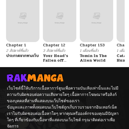
ตอนที่ 76
05/14/2026
ตอนที่ 75
05/14/2026
ตอนที่ 74
05/14/2026
Chapter 1
Chapter 12
Chapter 153
Chapt
ตอนที่ 73
05/14/2026
2 สัปดาห์ที่แล้ว
3 สัปดาห์ที่แล้ว
1 เดือนที่แล้ว
1 เดือนที
ประกาศจากทางเว็บ
Your Head’s
Tomin In The
Catac
Fallen off
Alien World
Hunte
ตอนที่ 72
05/14/2026
Again
An Ex
Point
ตอนที่ 71
05/14/2026
เว็บไซต์นี้ให้บริการเนื้อหาการ์ตูนเพื่อความบันเทิงเท่านั้นและไม่มี
ความรับผิดชอบต่อความเสียหายใดๆ เนื้อหาการโฆษณาหรือลิงก์
ตอนที่ 70
05/14/2026
ของบุคคลที่สามที่แสดงบนเว็บไซต์ของเรา
ข้อมูลและภาพทั้งหมดบนเว็บไซต์ถูกเก็บรวบรวมจากอินเทอร์เน็ต
ตอนที่ 69
05/14/2026
เราไม่รับผิดชอบต่อเนื้อหาใดๆ หากคุณหรือองค์กรของคุณมีปัญหา
ใดๆ ที่เกี่ยวข้องกับเนื้อหาที่แสดงบนเว็บไซต์ กรุณาติดต่อเราเพื่อ
จัดการ
ตอนที่ 68
05/14/2026