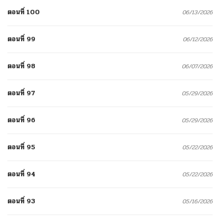
ตอนที่ 100
06/13/2026
ตอนที่ 99
06/12/2026
ตอนที่ 98
06/07/2026
ตอนที่ 97
05/29/2026
ตอนที่ 96
05/29/2026
ตอนที่ 95
05/22/2026
ตอนที่ 94
05/22/2026
ตอนที่ 93
05/16/2026