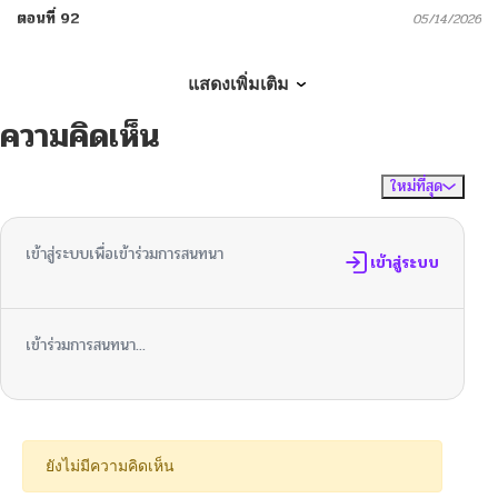
ตอนที่ 92
05/14/2026
ตอนที่ 91
05/14/2026
แสดงเพิ่มเติม
ความคิดเห็น
ตอนที่ 90
05/14/2026
ใหม่ที่สุด
ไม่มีความคิดเห็น
จัดเรียงตาม
ตอนที่ 89
05/14/2026
เข้าสู่ระบบเพื่อเข้าร่วมการสนทนา
ตอนที่ 88
เข้าสู่ระบบ
05/14/2026
ตอนที่ 87
05/14/2026
เข้าร่วมการสนทนา...
ตอนที่ 86
05/14/2026
ตอนที่ 85
05/14/2026
ยังไม่มีความคิดเห็น