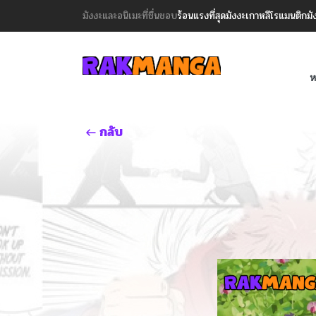
มังงะและอนิเมะที่ชื่นชอบ
ร้อนแรงที่สุด
มังงะเกาหลี
โรแมนติก
มั
ห
กลับ